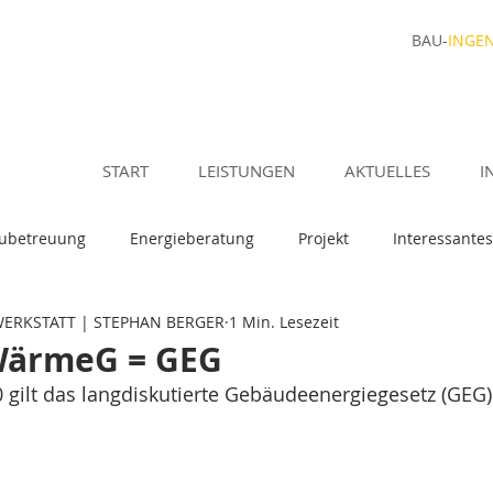
BAU-
INGE
START
LEISTUNGEN
AKTUELLES
I
ubetreuung
Energieberatung
Projekt
Interessantes
WERKSTATT | STEPHAN BERGER
1 Min. Lesezeit
WärmeG = GEG
 gilt das langdiskutierte Gebäudeenergiegesetz (GEG)