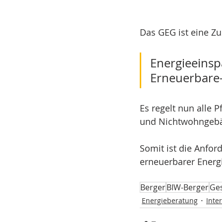
Das GEG ist eine Z
Energieeinsp
Erneuerbare
Es regelt nun alle
und Nichtwohngebä
Somit ist die Anfor
erneuerbarer Energi
Berger
BIW-Berger
Ge
Energieberatung
Inte