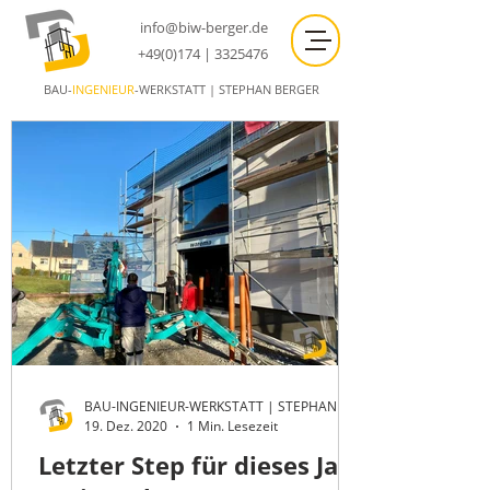
info@biw-berger.de
+49(0)174 | 3325476
BAU-
INGENIEUR
-WERKSTATT | STEPHAN BERGER
BAU-INGENIEUR-WERKSTATT | STEPHAN BERGER
19. Dez. 2020
1 Min. Lesezeit
Letzter Step für dieses Jahr