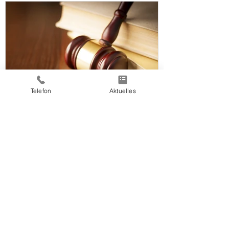
Telefon
Aktuelles
15. Dez. 2020
ENEV + EEWärmeG = GEG
ENEV + EEWärmeG =GEG Seit dem
01.11.2020 gilt das langdiskutierte
Gebäudeenergiegesetz (GEG) für den
Hausbau. Das GEG ist eine